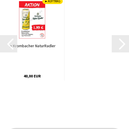
►AUFTRAG
►Krombacher NaturRadler
40,00 EUR