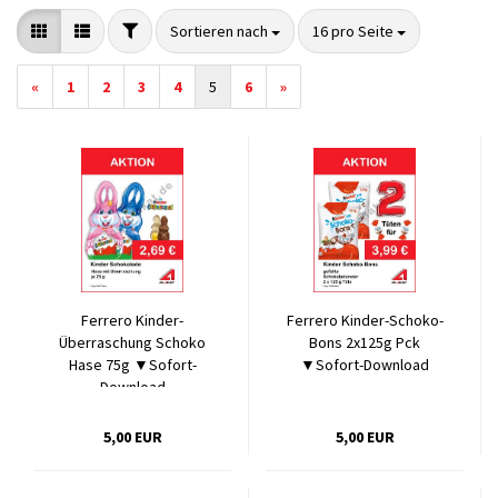
FILTER
Sortieren nach
pro Seite
Sortieren nach
16 pro Seite
«
1
2
3
4
5
6
»
Ferrero Kinder-
Ferrero Kinder-Schoko-
Überraschung Schoko
Bons 2x125g Pck
Hase 75g ▼Sofort-
▼Sofort-Download
Download
5,00 EUR
5,00 EUR