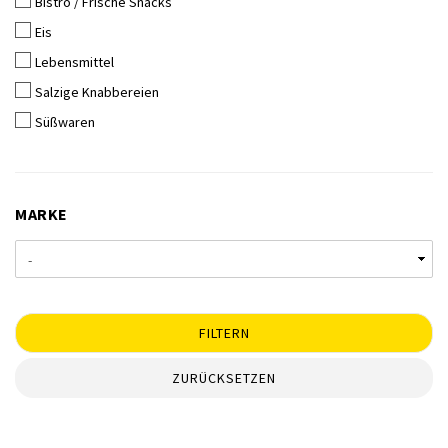
Bistro / Frische Snacks
Eis
Lebensmittel
Salzige Knabbereien
Süßwaren
MARKE
MARKE
FILTERN
ZURÜCKSETZEN