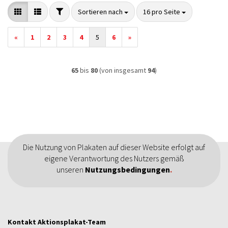
FILTER
Sortieren nach
pro Seite
Sortieren nach
16 pro Seite
«
1
2
3
4
5
6
»
65
bis
80
(von insgesamt
94
)
Die Nutzung von Plakaten auf dieser Website erfolgt auf
eigene Verantwortung des Nutzers gemäß
unseren
Nutzungsbedingungen
.
Kontakt Aktionsplakat-Team