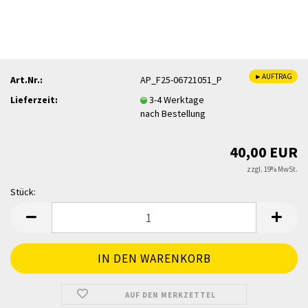
►AUFTRAG
Art.Nr.:
AP_F25-06721051_P
Lieferzeit:
3-4 Werktage
nach Bestellung
40,00 EUR
zzgl. 19% MwSt.
Stück:
Stück
AUF DEN MERKZETTEL